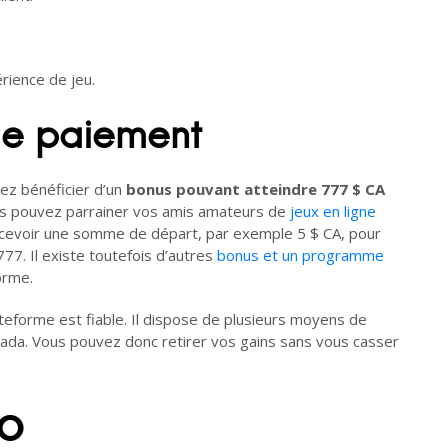
rience de jeu.
de paiement
ez bénéficier d’un
bonus pouvant atteindre 777 $ CA
us pouvez parrainer vos amis amateurs de
jeux en ligne
recevoir une somme de départ, par exemple 5 $ CA, pour
77. Il existe toutefois d’autres
bonus et un programme
orme.
teforme est fiable. Il dispose de plusieurs moyens de
anada. Vous pouvez donc retirer vos gains sans vous casser
no