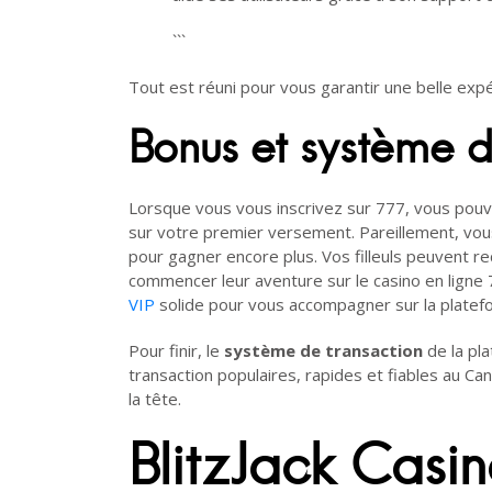
```
Tout est réuni pour vous garantir une belle expé
Bonus et système 
Lorsque vous vous inscrivez sur 777, vous pouv
sur votre premier versement. Pareillement, vo
pour gagner encore plus. Vos filleuls peuvent 
commencer leur aventure sur le casino en ligne 7
VIP
solide pour vous accompagner sur la platef
Pour finir, le
système de transaction
de la pla
transaction populaires, rapides et fiables au C
la tête.
BlitzJack Casi