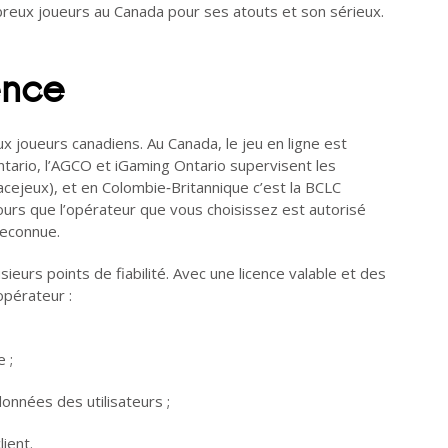
breux joueurs au Canada pour ses atouts et son sérieux.
ence
x joueurs canadiens. Au Canada, le jeu en ligne est
ntario, l’AGCO et iGaming Ontario supervisent les
ejeux), et en Colombie‑Britannique c’est la BCLC
jours que l’opérateur que vous choisissez est autorisé
reconnue.
sieurs points de fiabilité. Avec une licence valable et des
opérateur :
e ;
nnées des utilisateurs ;
ient.