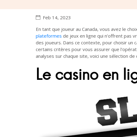
Feb 14, 2023
En tant que joueur au Canada, vous avez le choix 
plateformes
de jeux en ligne qui n’offrent pas 
des joueurs. Dans ce contexte, pour choisir un c
certains critères pour vous assurer que l'opéra
analyses sur chaque site, voici une sélection de
Le casino en l